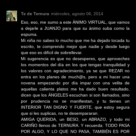
Te de Ternura
miércoles, agosto 06, 2014
Eso, eso, me sumo a este ÁNIMO VIRTUAL, que vamos
a dejarle a JUANJO para que su ánimo suba como la
espuma.
Mi niña no sabes lo mucho que me ha dejado tocada tu
escrito, te comprendo mejor que nadie y desde luego
que eso es difícil de sobrellevar.
Mi sugerencia es que no desesperes, que aproveches
los momentos del día en los que tengas tranquilidad y
los valores con agradecimiento, ya se que REZAR no
entra en los planes de much@s, pero a mi hacer una
novena empezando por día impar con una velita de
aquellas calienta platos me ha dado buen resultado,
dicen que los ÁNGELES escuchan si son llamados, sino
por prudencia no se manifiestan, y tu tienes un
INTERIOR TAN DIGNO Y FUERTE, que estoy segura
que si les suplicas, no te desempararan.
AMIGA QUERIDA, un BESO, un ABRAZO, y todo mi
CARIÑO llenos de TERNURA. Y recuerda: TODO PASA
POR ALGO, Y LO QUE NO PASA, TAMBIÉN ES POR